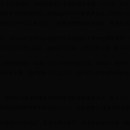
年出生于河北保定，自幼便展现出非凡的跳水天赋。1992年，年
经过多年的刻苦训练，郭晶晶在2004年雅典奥运会上夺得女子
后的2008年北京奥运会上，她再次蝉联这两项冠军，成为名副
煌，郭晶晶在世界锦标赛和世界杯等国际大赛中也屡获殊荣。
这一纪录至今无人能及。她的技术精湛、心理素质过硬，被业界
晶晶正式宣布退役，结束了长达19年的职业生涯。退役后，她并
业贡献力量。她积极参与公益活动，担任多个体育组织的形象
，郭晶晶与香港富豪霍启刚的爱情故事也备受关注。两人于20
郭晶晶依然保持着朴素的生活方式，被媒体称为"最接地气的豪
仅是成功的运动员，更是优秀的妻子、母亲和社会活动家。她