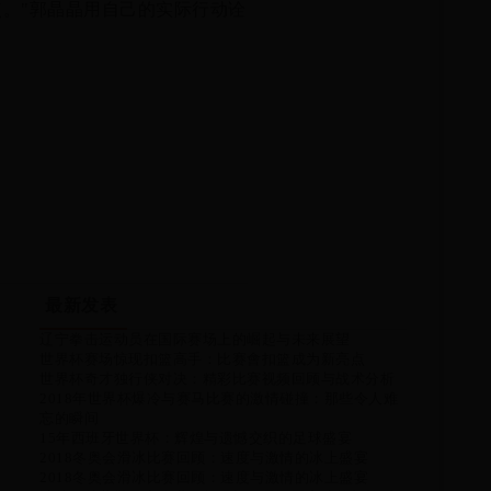
。"郭晶晶用自己的实际行动诠
最新发表
辽宁拳击运动员在国际赛场上的崛起与未来展望
世界杯赛场惊现扣篮高手：比赛會扣篮成为新亮点
世界杯奇才独行侠对决：精彩比赛视频回顾与战术分析
2018年世界杯爆冷与赛马比赛的激情碰撞：那些令人难
忘的瞬间
15年西班牙世界杯：辉煌与遗憾交织的足球盛宴
2018冬奥会滑冰比赛回顾：速度与激情的冰上盛宴
2018冬奥会滑冰比赛回顾：速度与激情的冰上盛宴