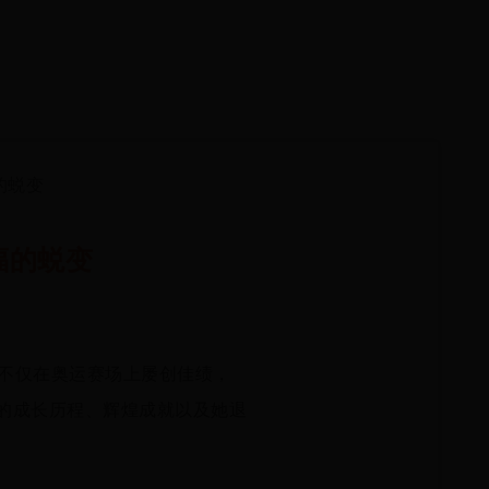
的蜕变
福的蜕变
不仅在奥运赛场上屡创佳绩，
的成长历程、辉煌成就以及她退