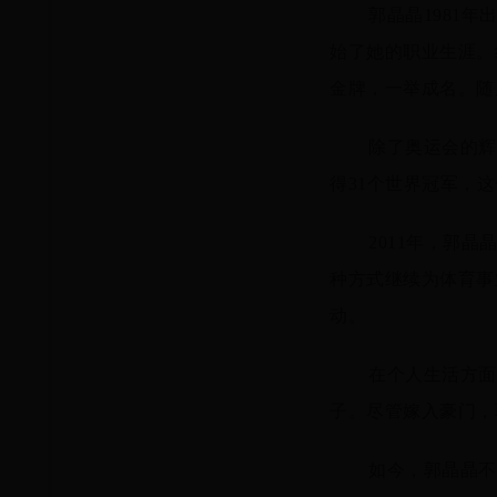
郭晶晶1981
始了她的职业生涯。
金牌，一举成名。随
除了奥运会的辉
得31个世界冠军，
2011年，郭
种方式继续为体育事
动。
在个人生活方面
子。尽管嫁入豪门，
如今，郭晶晶不