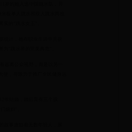
仅11岁的她入选中国跳水队，开
3米板单人跳水和双人跳水两枚
其实的"跳水女王"。
据统计，她在职业生涯中共获
誉为"跳水界的完美典范"。
没有远离公众视野，而是以另一
大使，并致力于推广全民健身运
12年结婚，婚后育有三个孩
门媳妇"。
的故事激励着无数年轻人，展