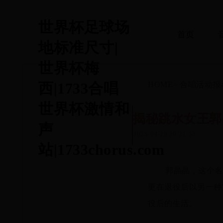
世界杯足球场
首页
地标准尺寸|
世界杯梅
西|1733合唱
HOME
>
合唱活动报
世界杯激情和
揭秘跳水女王郭
声
2025-04-29 20:21:53
站|1733chorus.com
郭晶晶，这个名
更在退役后以另一种
役后的生活。