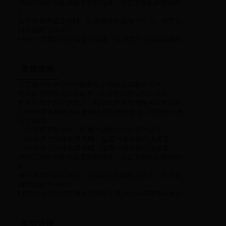
沙特王储萨勒曼亲临世界杯现场，见证国家队的辉煌时
刻
德甲球员声援以色列：足球场外的团结与争议，体育如
何跨越政治鸿沟？
FIFA17球员如何快速提升速度？实用技巧与策略全解析
最新发表
辽宁拳击运动员在国际赛场上的崛起与未来展望
世界杯赛场惊现扣篮高手：比赛會扣篮成为新亮点
世界杯奇才独行侠对决：精彩比赛视频回顾与战术分析
2018年世界杯爆冷与赛马比赛的激情碰撞：那些令人难
忘的瞬间
15年西班牙世界杯：辉煌与遗憾交织的足球盛宴
2018冬奥会滑冰比赛回顾：速度与激情的冰上盛宴
2018冬奥会滑冰比赛回顾：速度与激情的冰上盛宴
沙特王储萨勒曼亲临世界杯现场，见证国家队的辉煌时
刻
德甲球员声援以色列：足球场外的团结与争议，体育如
何跨越政治鸿沟？
FIFA17球员如何快速提升速度？实用技巧与策略全解析
友情链接