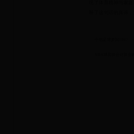
现了体育精神与家庭
释了这句话的真谛，
中韩足球梦回1997
NBA球员得分计算