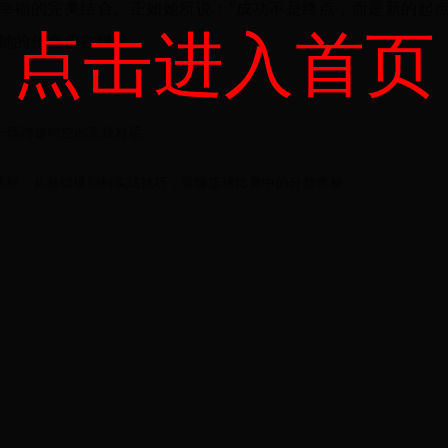
幸福的完美结合。正如她所说："成功不是终点，而是新的起点
点击进入首页
她的传奇仍在继续。
：一场跨越时空的竞技对话
全解析：从基础规则到实战技巧，看懂篮球比赛中的分数奥秘