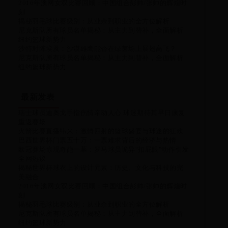
2016年澳网女双比赛回顾：中国组合彭帅/张帅的辉煌时
刻
揭秘羽毛球比赛级别：从业余到职业的全方位解析
尼克斯队所有球员名单揭秘：从主力到替补，全面解析
纽约篮球新势力
沙特对阵埃及：沙漠雄鹰能否在绿茵场上展翅高飞？
尼克斯队所有球员名单揭秘：从主力到替补，全面解析
纽约篮球新势力
最新发表
瑞士球员迪奥戈手指伤情牵动人心 球迷期待其早日康复
重返赛场
火箭比赛直播纬来：激情四射的篮球盛宴与球迷的狂欢
巴西世界杯门票五十万：一票难求背后的经济与热情
欧冠赛场惊现奇葩一幕：罗马球员诡异"扣屁眼"动作引发
全网热议
揭秘世界杯球衣上的设计元素：历史、文化与科技的完
美融合
2016年澳网女双比赛回顾：中国组合彭帅/张帅的辉煌时
刻
揭秘羽毛球比赛级别：从业余到职业的全方位解析
尼克斯队所有球员名单揭秘：从主力到替补，全面解析
纽约篮球新势力