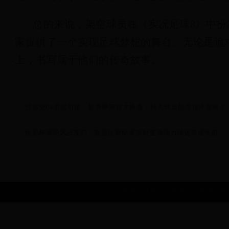
总的来说，架空球员在《实况足球8》中
家提供了一个实现足球梦想的舞台。无论是追
上，书写属于他们的传奇故事。
沙尔克04重磅引援：新赛季阵容大换血，转入球员能否扭转颓势？
世界杯赛场风云变幻，欧超比赛结果实时查询助力球迷掌握先机
Copyright © 2022 世界杯足球场地标准尺寸|世界杯梅西|17