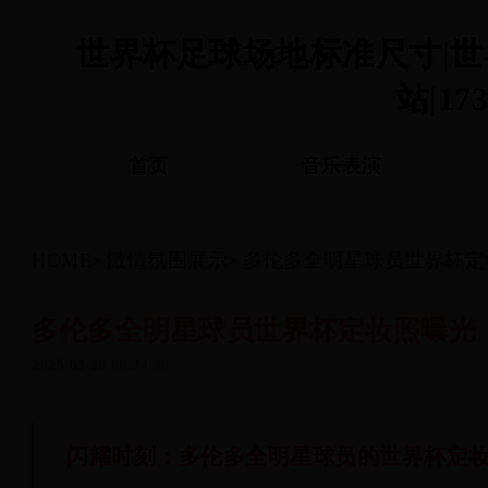
世界杯足球场地标准尺寸|世
站|173
首页
音乐表演
HOME
激情氛围展示
多伦多全明星球员世界杯定
>
>
多伦多全明星球员世界杯定妆照曝光
2025-05-28 06:34:30
闪耀时刻：多伦多全明星球员的世界杯定