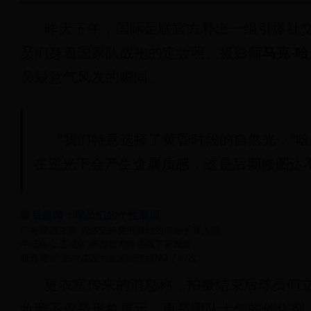
昨天下午，国际足联官方释出一组引爆社交
员们身着国家队战袍的定妆照。摄影师
马克·
员最意气风发的瞬间。
"我们特意选择了黄昏时段的自然光，"
在逆光下会产生金属质感，这是后期修图达
幕后趣闻：球员们的个性展现
门将
亚历克斯·贝洛
坚持要抱着他的幸运手套入镜
中场核心
迈克尔·布拉德利
特意做了新发型
新秀
贾登·尼尔森
因为太紧张连续NG了17次
更衣室传来的消息称，拍摄结束后球员们
妆照不仅是形象展示，更是团队士气的催化剂